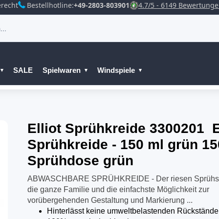
recht
Bestellhotline:
+49-2803-803901
4.7/5 - 6149 Bewertung
SALE
Spielwaren
Windspiele
Elliot Sprühkreide 3300201 E
Sprühkreide - 150 ml grün 15
Sprühdose grün
ABWASCHBARE SPRÜHKREIDE - Der riesen Sprühsp
die ganze Familie und die einfachste Möglichkeit zur
vorübergehenden Gestaltung und Markierung ...
Hinterlässt keine umweltbelastenden Rückstände