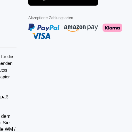
Akzeptierte Zahlungsarten
für die
ehenden
utos,
apier
spaß
, dem
n Sie
ie WM /