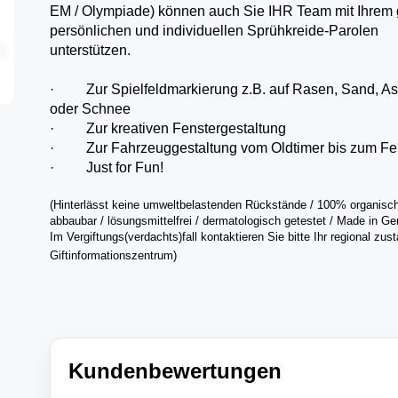
EM / Olympiade) können auch Sie IHR Team mit Ihrem
persönlichen und individuellen Sprühkreide-Parolen
unterstützen.
·
Zur Spielfeldmarkierung z.B. auf Rasen, Sand, As
oder Schnee
·
Zur kreativen Fenstergestaltung
·
Zur Fahrzeuggestaltung vom Oldtimer bis zum Fer
·
Just for Fun!
(Hinterlässt keine umweltbelastenden Rückstände / 100% organisc
abbaubar / lösungsmittelfrei / dermatologisch getestet / Made in G
Im Vergiftungs(verdachts)fall kontaktieren Sie bitte Ihr regional zus
Giftinformationszentrum)
Kundenbewertungen