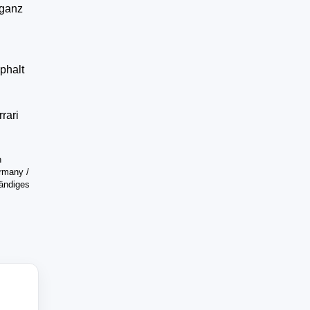
 ganz
phalt
rari
h
ermany /
tändiges