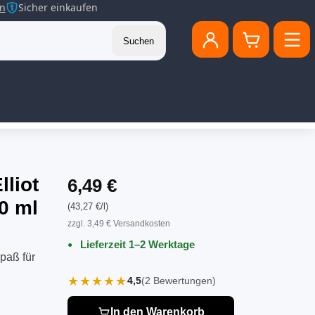
en
Sicher einkaufen
Suchen
lliot
6,49 €
0 ml
(43,27 €/l)
zzgl. 3,49 € Versandkosten
Lieferzeit 1–2 Werktage
aß für
★★★★★
4,5
(2 Bewertungen)
In den Warenkorb