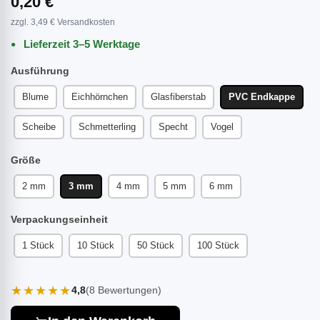
0,20 €
zzgl. 3,49 € Versandkosten
Lieferzeit 3–5 Werktage
Ausführung
Blume
Eichhörnchen
Glasfiberstab
PVC Endkappe
Scheibe
Schmetterling
Specht
Vogel
Größe
2 mm
3 mm
4 mm
5 mm
6 mm
Verpackungseinheit
1 Stück
10 Stück
50 Stück
100 Stück
★★★★★
4,8
(8 Bewertungen)