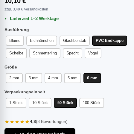
10,10 €
zzgl. 3,49 € Versandkosten
Lieferzeit 1–2 Werktage
Ausführung
Blume
Eichhörnchen
Glasfiberstab
PVC Endkappe
Scheibe
Schmetterling
Specht
Vogel
Größe
2 mm
3 mm
4 mm
5 mm
6 mm
Verpackungseinheit
1 Stück
10 Stück
50 Stück
100 Stück
★★★★★
4,8
(8 Bewertungen)