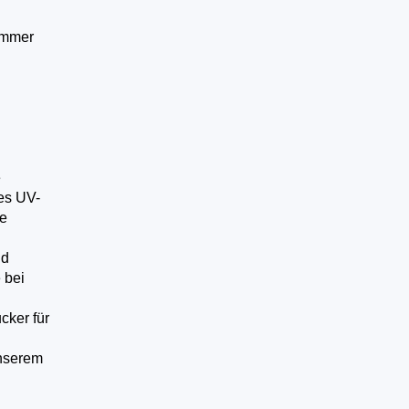
ommer
e
es UV-
ge
nd
 bei
cker für
unserem