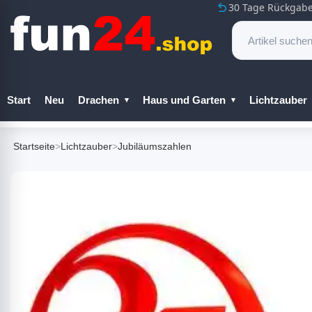
30 Tage Rückgabe
Start
Neu
Drachen
Haus und Garten
Lichtzauber
Startseite
>
Lichtzauber
>
Jubiläumszahlen