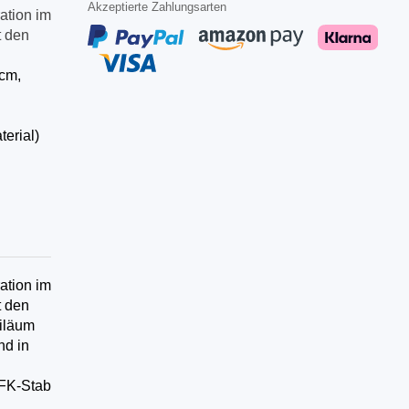
Akzeptierte Zahlungsarten
ation im
t den
cm,
erial)
ation im
t den
iläum
nd in
GFK-Stab