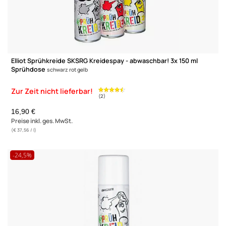
Elliot Sprühkreide "EM-Set" Kreidespay - abwaschbar! 3x
150 ml
Sprühdose schwarz rot gelb 3er Set - Geschenkverpackung
UVP 19,50 € *
18,95 €
Preise inkl. ges. MwSt.
(€ 42,11 / l)
(2)