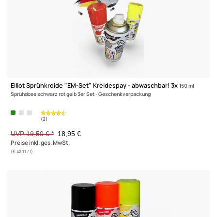
Elliot Sprühkreide 3300210 Elliot Sprühkreide - 3 x 150 ml (3er 
rot blau gelb 3x 150 ml Sprühdose rot blau gelb
(2)
19,50 €
Preise inkl. ges. MwSt.
(€ 43,33 / l)
-2,8%