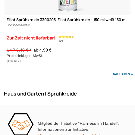
Elliot Sprühkreide SKSRG Kreidespay - abwaschbar! 3x 150 ml
Sprühdose
schwarz rot gelb
16,90 €
Preise inkl. ges. MwSt.
(€ 37,56 / l)
-24,5%
Mitglied der Initiative "Fairness im Handel".
Informationen zur Initiative: