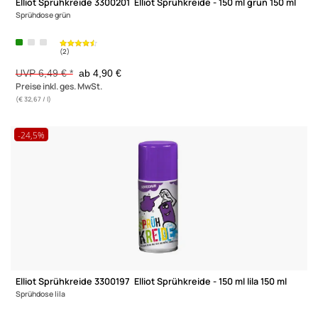
(2)
Elliot Sprühkreide 3300201 Elliot Sprühkreide - 150 ml grün 150
Sprühdose grün
UVP 6,49 € *
ab 4,90 €
Preise inkl. ges. MwSt.
(€ 32,67 / l)
-24,5%