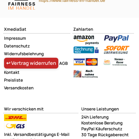
https://www.fairness-im-handel.de
XmediaSat
Zahlarten
Elliot Sprühkreide 3300205 Elliot Sprühkreide - 150 ml weiß 150
Impressum
Sprühdose weiß
Datenschutz
Widerrufsbelehrung
(2)
↩ Vertrag widerrufen
AGB
Kontakt
UVP 6,49 € *
ab 4,90 €
Preise inkl. ges. MwSt.
Preisliste
(€ 32,67 / l)
Versandkosten
NACH
Wir verschicken mit
Unsere Leistungen
24h Lieferung
Haus und Garten | Sprühkreide
Kostenlose Beratung
PayPal Käuferschutz
Inkl. Versandbestätigungs E-Mail
30 Tage Rückgaberecht