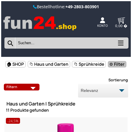
Bestellhotline:
+49-2803-803901
KONTO
🏠 SHOP
📁 Haus und Garten
📁 Sprühkreide
⚙️ Fi
Sorti
CLEVERCLOCKS
OUTDOOR
Filtern
BASTELECKE
SPRÜHKREIDE
Haus und Garten | Sprühkreide
11 Produkte gefunden