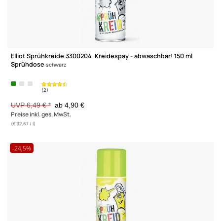
Elliot Sprühkreide 3300204 Kreidespay - abwaschbar! 150 ml
Sprühdose
schwarz
(2)
UVP 6,49 € *
ab 4,90 €
Preise inkl. ges. MwSt.
(€ 32,67 / l)
-24,5%