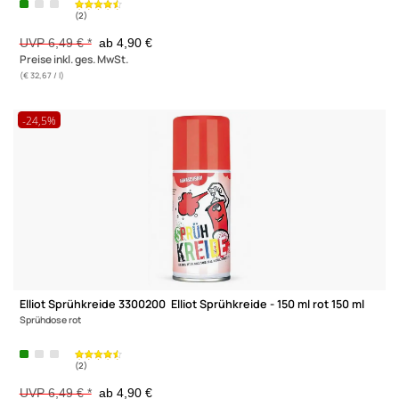
Elliot Sprühkreide 3300197 Elliot Sprühkreide - 150 ml lila 150 m
Sprühdose lila
(2)
UVP 6,49 € *
ab 4,90 €
Preise inkl. ges. MwSt.
(€ 32,67 / l)
-24,5%