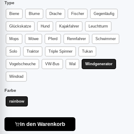
Type
Biene
Blume
Drache
Fischer
Gegenläufig
Glückskatze
Hund
Kajakfahrer
Leuchtturm
Mops
Möwe
Pferd
Rennfahrer
Schwimmer
Solo
Traktor
Triple Spinner
Tukan
Vogelscheuche
VW-Bus
Wal
Windgenerator
Windrad
Farbe
rainbow
In den Warenkorb