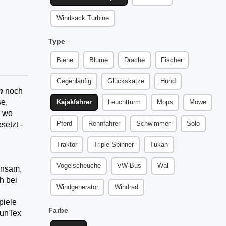
Windsack Turbine
Type
Biene
Blume
Drache
Fischer
Gegenläufig
Glückskatze
Hund
n
noch
se,
Kajakfahrer
Leuchtturm
Mops
Möwe
r wo
Pferd
Rennfahrer
Schwimmer
Solo
setzt -
Traktor
Triple Spinner
Tukan
Vogelscheuche
VW-Bus
Wal
insam,
h bei
Windgenerator
Windrad
piele
Farbe
SunTex