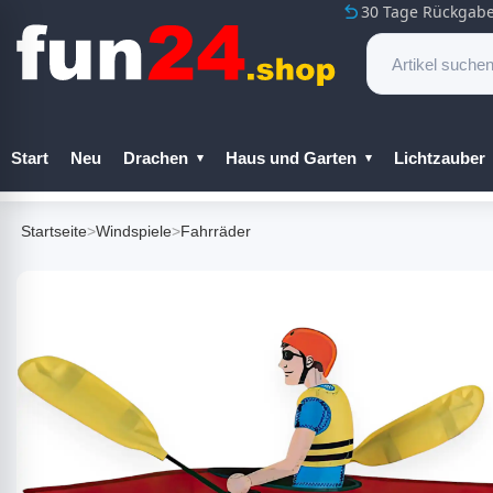
30 Tage Rückgabe
Start
Neu
Drachen
Haus und Garten
Lichtzauber
Startseite
>
Windspiele
>
Fahrräder