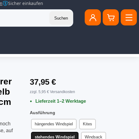
en
Sicher einkaufen
Suchen
rer
37,95 €
elb
zzgl. 5,95 € Versandkosten
 cm
Lieferzeit 1–2 Werktage
Ausführung
 noch
hängendes Windspiel
Kites
e, auf
stehendes Windspiel
Windsack