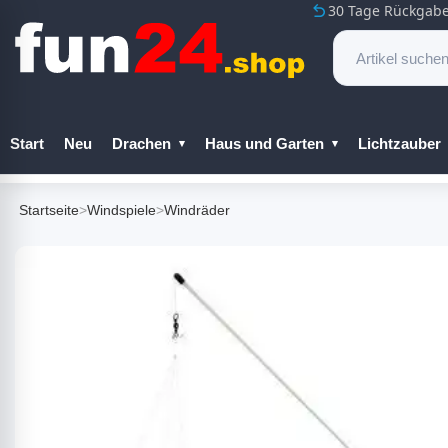
30 Tage Rückgabe
Start
Neu
Drachen
Haus und Garten
Lichtzauber
Startseite
>
Windspiele
>
Windräder