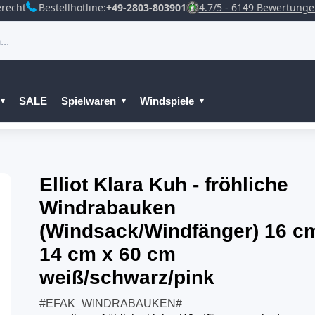
recht
Bestellhotline:
+49-2803-803901
4.7/5 - 6149 Bewertung
SALE
Spielwaren
Windspiele
Elliot Klara Kuh - fröhliche
Windrabauken
(Windsack/Windfänger) 16 c
14 cm x 60 cm
weiß/schwarz/pink
#EFAK_WINDRABAUKEN#