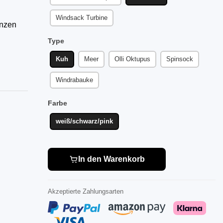
Windsack Turbine
anzen
Type
Kuh
Meer
Olli Oktupus
Spinsock
Windrabauke
Farbe
weiß/schwarz/pink
In den Warenkorb
Akzeptierte Zahlungsarten