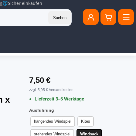
en
Sicher einkaufen
Suchen
7,50 €
zzgl. 5,95 € Versandkosten
m x
Lieferzeit 3–5 Werktage
Ausführung
hängendes Windspiel
Kites
stehendes Windspiel
Windsack