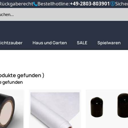
Rückgaberecht
Bestellhotline:
+49-2803-803901
Siche
Lichtzauber
Haus und Garten
SALE
Spielwaren
rodukte gefunden )
e gefunden