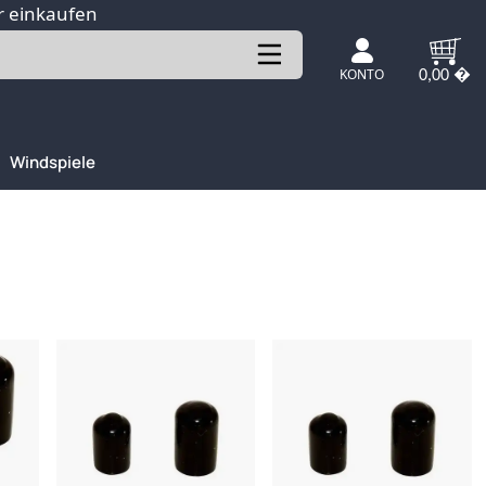
r einkaufen
KONTO
0,00 �
Windspiele