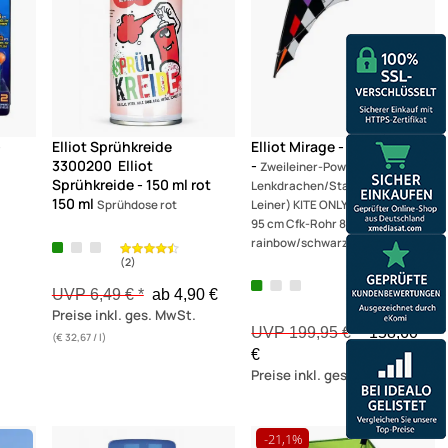
-
Elliot Sprühkreide
Elliot Mirage - Elliot Mirage
3300200 Elliot
-
Zweileiner-Power-
Sprühkreide - 150 ml rot
Lenkdrachen/Stabdrachen (2-
150 ml
Sprühdose rot
Leiner) KITE ONLY - 280 cm x
95 cm Cfk-Rohr 8 mm
rainbow/schwarz/weiß
UVP 6,49 € *
ab 4,90 €
Preise inkl. ges. MwSt.
UVP 199,95 € *
158,60
(€ 32,67 / l)
€
Preise inkl. ges. MwSt.
-21,1%