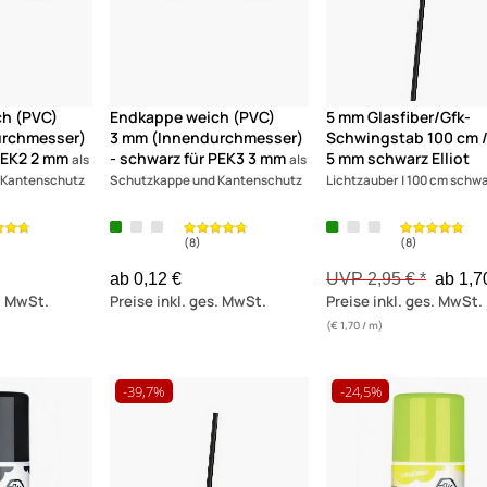
(3)
h (PVC)
Endkappe weich (PVC)
5 mm Glasfiber/Gfk-
urchmesser)
3 mm (Innendurchmesser)
Schwingstab 100 cm 
PEK2 2 mm
- schwarz für PEK3 3 mm
5 mm schwarz Elliot
als
als
 Kantenschutz
Schutzkappe und Kantenschutz
Lichtzauber | 100 cm schw
ab 0,12 €
UVP 2,95 € *
ab 1,7
s. MwSt.
Preise inkl. ges. MwSt.
Preise inkl. ges. MwSt.
(€ 1,70 / m)
-39,7%
-24,5%