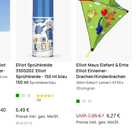
(8)
(2)
liot
Elliot Sprühkreide
Elliot Maus Elefant & Ente
er-
3300202 Elliot
Elliot Einleiner-
Sprühkreide - 150 ml blau
Drachen/Kinderdrachen
85 cm
150 ml
Sprühdose blau
(Mini-Eddy/1-Leiner) rtf 30 x
30 cm grün
,40
6,49 €
UVP 7,95 € *
6,27 €
Preise inkl. ges. MwSt.
Preise inkl. ges. MwSt.
(€ 43,27 / l)