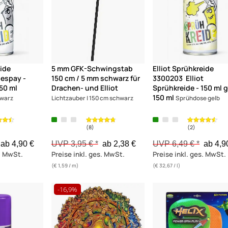
eide
5 mm GFK-Schwingstab
Elliot Sprühkreide
espay -
150 cm / 5 mm schwarz für
3300203 Elliot
50 ml
Drachen- und Elliot
Sprühkreide - 150 ml 
150 ml
warz
Lichtzauber | 150 cm schwarz
Sprühdose gelb
ab 4,90 €
UVP 3,95 € *
ab 2,38 €
UVP 6,49 € *
ab 4,9
s. MwSt.
Preise inkl. ges. MwSt.
Preise inkl. ges. MwSt.
(€ 1,59 / m)
(€ 32,67 / l)
(8)
-16,9%