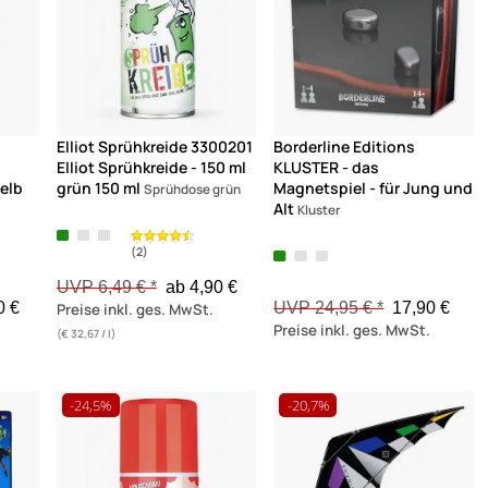
Elliot Sprühkreide 3300201
Borderline Editions
Elliot Sprühkreide - 150 ml
KLUSTER - das
gelb
grün 150 ml
Magnetspiel - für Jung und
Sprühdose grün
Alt
Kluster
UVP 6,49 € *
ab 4,90 €
0 €
UVP 24,95 € *
17,90 €
Preise inkl. ges. MwSt.
Preise inkl. ges. MwSt.
(€ 32,67 / l)
(8)
(8)
-24,5%
-20,7%