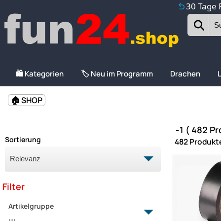
30 Tage 
🛍️ Kategorien
🏷️ Neu im Programm
Drachen
🏠 SHOP
-1 ( 482 P
Sortierung
482 Produkt
Filter
Artikelgruppe
...