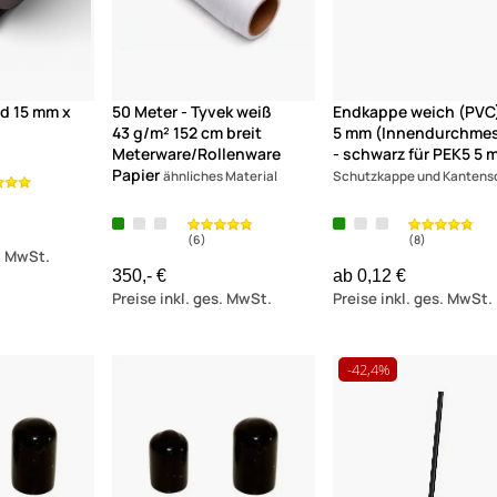
nd 15 mm x
50 Meter - Tyvek weiß
Endkappe weich (PVC
43 g/m² 152 cm breit
5 mm (Innendurchmes
Meterware/Rollenware
- schwarz für PEK5 5
Papier
ähnliches Material
Schutzkappe und Kantens
s. MwSt.
350,- €
ab 0,12 €
Preise inkl. ges. MwSt.
Preise inkl. ges. MwSt.
-42,4%