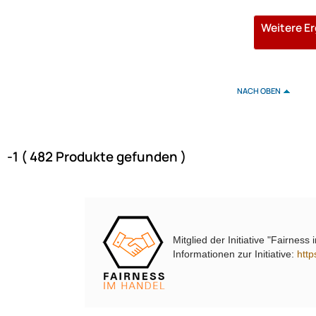
310 Teile
310 cm x 110 cm
Weitere E
32 cm
350 Teile
350 x 103 cm
NACH OBEN
38 daN
39 cm
3x 150 ml Sprühdose
4 x 3
-1 ( 482 Produkte gefunden )
4 cm
4 mm
40/40 daN
400 x 117 cm
40
Mitglied der Initiative "Fairness
Informationen zur Initiative:
http
42 x 30 cm
43 cm x 33 cm
43 cm x 38 cm x 55 cm
43 x 21 cm