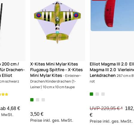
(2)
 200 cm /
X-Kites Mini Mylar Kites
Elliot Magma III 2.0 El
für Drachen-
Flugzeug Spitfire - X-Kites
Magma III 2.0 Vierlein
Elliot
Mini Mylar Kites
Lenkdrachen
- Einleiner-
267 cm x 
 cm schwarz
Drachen/Kinderdrachen (1-
rot
Leiner) 10 cm x 10 cm taupe
ab 4,68 €
UVP 229,95 € *
182
3,50 €
s. MwSt.
€
Preise inkl. ges. MwSt.
Preise inkl. ges. MwSt.