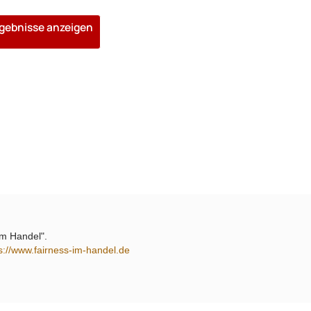
rgebnisse anzeigen
 im Handel".
s://www.fairness-im-handel.de
(2)