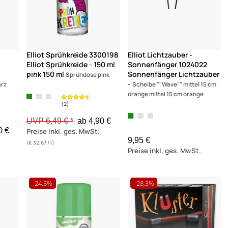
Elliot Sprühkreide 3300198
Elliot Lichtzauber -
(6)
(8)
/
Elliot Sprühkreide - 150 ml
Sonnenfänger 1024022
pink 150 ml
Sonnenfänger Lichtzauber
Sprühdose pink
-
arz
Scheibe ""Wave"" mittel 15 cm
orange mittel 15 cm orange
UVP 6,49 € *
ab 4,90 €
0 €
Preise inkl. ges. MwSt.
9,95 €
(€ 32,67 / l)
Preise inkl. ges. MwSt.
-24,5%
-28,3%