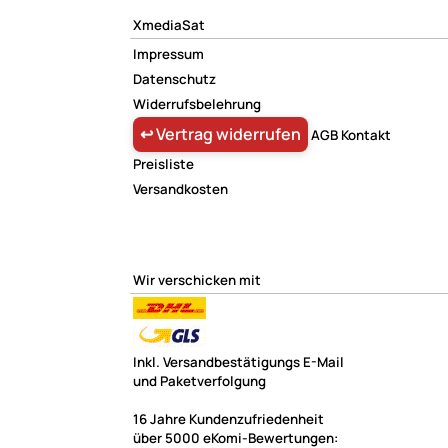
45 x 22 cm
XmediaSat
476 x 125 cm
Impressum
48 x 32 cm
Datenschutz
48 x 34 cm
Widerrufsbelehrung
5 cm (Korb)
↩ Vertrag widerrufen
AGB
Kontakt
5 cm
Preisliste
5 mm Cfk-Gestänge
Versandkosten
5 mm
5 x 5
5.5 x 5.5 cm
Wir verschicken mit
50 x 32 cm
50 cm x 122 cm
50 cm x 48 cm
50 cm
Inkl. Versandbestätigungs E-Mail
und Paketverfolgung
50 daN
50 x 21 cm
16 Jahre Kundenzufriedenheit
50 x 28 cm (Ballon)
über 5000 eKomi-Bewertungen: