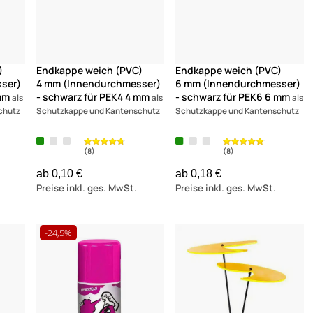
)
Endkappe weich (PVC)
Endkappe weich (PVC)
ser)
4 mm (Innendurchmesser)
6 mm (Innendurchmesser)
 mm
- schwarz für PEK4 4 mm
- schwarz für PEK6 6 mm
als
als
als
chutz
Schutzkappe und Kantenschutz
Schutzkappe und Kantenschutz
ab 0,10 €
ab 0,18 €
Preise inkl. ges. MwSt.
Preise inkl. ges. MwSt.
-24,5%