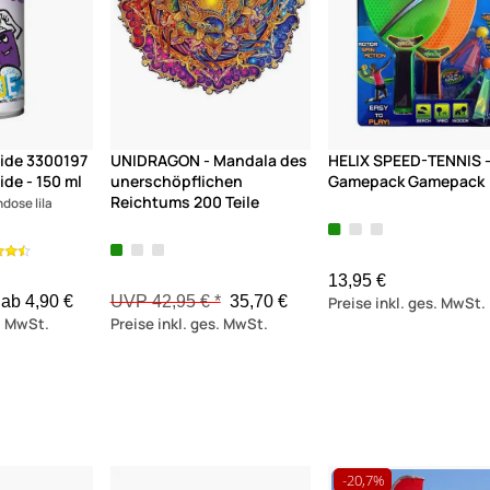
eide 3300197
UNIDRAGON - Mandala des
HELIX SPEED-TENNIS 
ide - 150 ml
unerschöpflichen
Gamepack Gamepack
Reichtums 200 Teile
dose lila
13,95 €
ab 4,90 €
UVP 42,95 € *
35,70 €
Preise inkl. ges. MwSt.
s. MwSt.
Preise inkl. ges. MwSt.
-20,7%