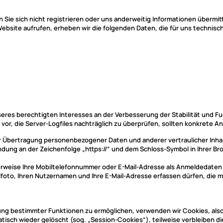
Sie sich nicht registrieren oder uns anderweitig Informationen übermitt
ebsite aufrufen, erheben wir die folgenden Daten, die für uns technisch
unseres berechtigten Interesses an der Verbesserung der Stabilität und 
 vor, die Server-Logfiles nachträglich zu überprüfen, sollten konkrete 
Übertragung personenbezogener Daten und anderer vertraulicher Inhalt
dung an der Zeichenfolge „https://“ und dem Schloss-Symbol in Ihrer Br
erweise Ihre Mobiltelefonnummer oder E-Mail-Adresse als Anmeldedaten 
filfoto, Ihren Nutzernamen und Ihre E-Mail-Adresse erfassen dürfen, die
ng bestimmter Funktionen zu ermöglichen, verwenden wir Cookies, also 
isch wieder gelöscht (sog. „Session-Cookies“), teilweise verbleiben d