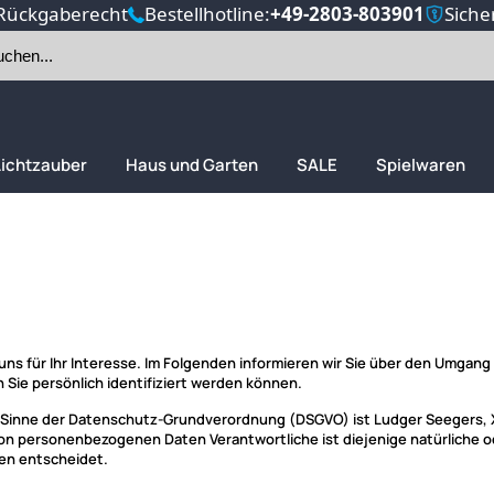
Rückgaberecht
Bestellhotline:
+49-2803-803901
Siche
Lichtzauber
Haus und Garten
SALE
Spielwaren
ns für Ihr Interesse. Im Folgenden informieren wir Sie über den Umgan
Sie persönlich identifiziert werden können.
m Sinne der Datenschutz-Grundverordnung (DSGVO) ist Ludger Seegers, 
on personenbezogenen Daten Verantwortliche ist diejenige natürliche od
en entscheidet.