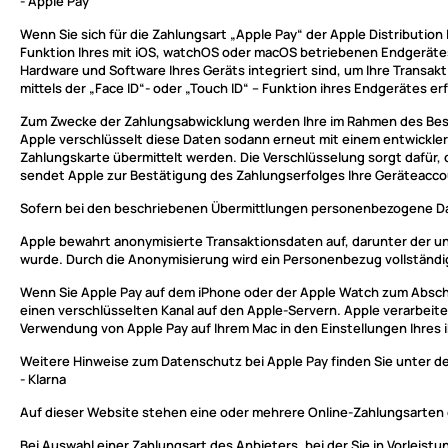
- Apple Pay
Wenn Sie sich für die Zahlungsart „Apple Pay“ der Apple Distribution In
Funktion Ihres mit iOS, watchOS oder macOS betriebenen Endgerätes 
Hardware und Software Ihres Geräts integriert sind, um Ihre Transakt
mittels der „Face ID“- oder „Touch ID“ – Funktion ihres Endgerätes erf
Zum Zwecke der Zahlungsabwicklung werden Ihre im Rahmen des Beste
Apple verschlüsselt diese Daten sodann erneut mit einem entwickler
Zahlungskarte übermittelt werden. Die Verschlüsselung sorgt dafür, 
sendet Apple zur Bestätigung des Zahlungserfolges Ihre Geräteacc
Sofern bei den beschriebenen Übermittlungen personenbezogene Daten
Apple bewahrt anonymisierte Transaktionsdaten auf, darunter der u
wurde. Durch die Anonymisierung wird ein Personenbezug vollständ
Wenn Sie Apple Pay auf dem iPhone oder der Apple Watch zum Abschl
einen verschlüsselten Kanal auf den Apple-Servern. Apple verarbeitet
Verwendung von Apple Pay auf Ihrem Mac in den Einstellungen Ihres i
Weitere Hinweise zum Datenschutz bei Apple Pay finden Sie unter 
- Klarna
Auf dieser Website stehen eine oder mehrere Online-Zahlungsarten 
Bei Auswahl einer Zahlungsart des Anbieters, bei der Sie in Vorlei