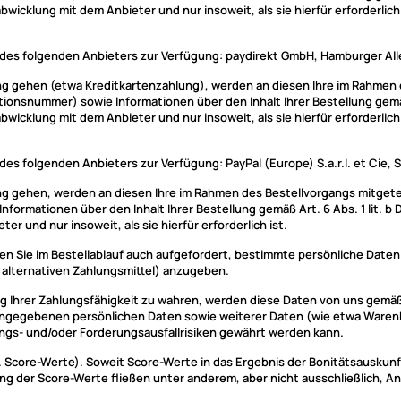
wicklung mit dem Anbieter und nur insoweit, als sie hierfür erforderlich 
des folgenden Anbieters zur Verfügung: paydirekt GmbH, Hamburger All
stung gehen (etwa Kreditkartenzahlung), werden an diesen Ihre im Rahme
ionsnummer) sowie Informationen über den Inhalt Ihrer Bestellung gemäß
wicklung mit dem Anbieter und nur insoweit, als sie hierfür erforderlich 
s folgenden Anbieters zur Verfügung: PayPal (Europe) S.a.r.l. et Cie, 
tung gehen, werden an diesen Ihre im Rahmen des Bestellvorgangs mitget
ormationen über den Inhalt Ihrer Bestellung gemäß Art. 6 Abs. 1 lit. b
r und nur insoweit, als sie hierfür erforderlich ist.
rden Sie im Bestellablauf auch aufgefordert, bestimmte persönliche Date
alternativen Zahlungsmittel) anzugeben.
ng Ihrer Zahlungsfähigkeit zu wahren, werden diese Daten von uns gemäß
n angegebenen persönlichen Daten sowie weiterer Daten (wie etwa Waren
ungs- und/oder Forderungsausfallrisiken gewährt werden kann.
Score-Werte). Soweit Score-Werte in das Ergebnis der Bonitätsauskunft 
g der Score-Werte fließen unter anderem, aber nicht ausschließlich, An