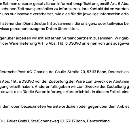
im Rahmen unserer gesetzlichen Informationspflichten gemäß Art. 6 Abs
esehenen Zeitraum persönlich zu informieren. Ihre Kontaktdaten werden
 nur insoweit verarbeitet, wie dies für die jeweilige Information erfor
nachstehenden Dienstleister(n) zusammen, die uns ganz oder teilweise b
ewisse personenbezogene Daten übermittelt.
egenüber arbeiten wir mit externen Versandpartnern zusammen. Wir geben
n der Warenlieferung Art. 6 Abs. 1 lit. b DSGVO an einen von uns ausgew
 Deutsche Post AG, Charles-de-Gaulle-Straße 20, 53113 Bonn, Deutschla
Abs. 1 lit. a DSGVO vor der Zustellung der Ware zum Zweck der Abstimm
illigung erteilt haben. Anderenfalls geben wir zum Zwecke der Zustellun
 soweit dies für die Warenlieferung erforderlich ist. In diesem Fall ist 
über dem oben bezeichneten Verantwortlichen oder gegenüber dem Anbie
 DHL Paket GmbH, Sträßchensweg 10, 53113 Bonn, Deutschland