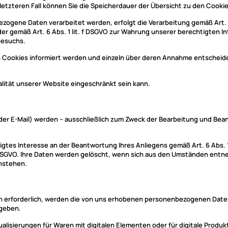
 letzteren Fall können Sie die Speicherdauer der Übersicht zu den Coo
ogene Daten verarbeitet werden, erfolgt die Verarbeitung gemäß Art. 6
g oder gemäß Art. 6 Abs. 1 lit. f DSGVO zur Wahrung unserer berechtigten
besuchs.
on Cookies informiert werden und einzeln über deren Annahme entscheid
alität unserer Website eingeschränkt sein kann.
er E-Mail) werden – ausschließlich zum Zweck der Bearbeitung und Bean
tes Interesse an der Beantwortung Ihres Anliegens gemäß Art. 6 Abs. 1 li
 b DSGVO. Ihre Daten werden gelöscht, wenn sich aus den Umständen entn
nstehen.
n erforderlich, werden die von uns erhobenen personenbezogenen Daten 
egeben.
lisierungen für Waren mit digitalen Elementen oder für digitale Produkt