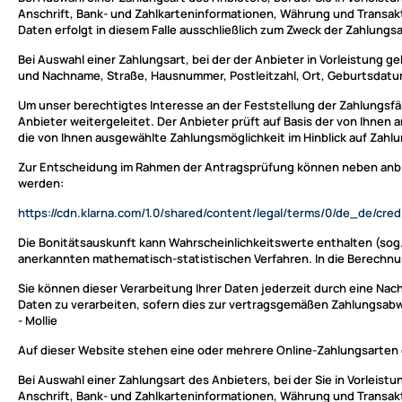
Anschrift, Bank- und Zahlkarteninformationen, Währung und Transakt
Daten erfolgt in diesem Falle ausschließlich zum Zweck der Zahlungsab
Bei Auswahl einer Zahlungsart, bei der der Anbieter in Vorleistung 
und Nachname, Straße, Hausnummer, Postleitzahl, Ort, Geburtsdatum
Um unser berechtigtes Interesse an der Feststellung der Zahlungsfä
Anbieter weitergeleitet. Der Anbieter prüft auf Basis der von Ihne
die von Ihnen ausgewählte Zahlungsmöglichkeit im Hinblick auf Zahl
Zur Entscheidung im Rahmen der Antragsprüfung können neben anbiet
werden:
https://cdn.klarna.com
/1.0
/shared
/content
/legal
/terms
/0
/de_de
/cre
Die Bonitätsauskunft kann Wahrscheinlichkeitswerte enthalten (sog. 
anerkannten mathematisch-statistischen Verfahren. In die Berechnun
Sie können dieser Verarbeitung Ihrer Daten jederzeit durch eine Na
Daten zu verarbeiten, sofern dies zur vertragsgemäßen Zahlungsabwic
- Mollie
Auf dieser Website stehen eine oder mehrere Online-Zahlungsarten d
Bei Auswahl einer Zahlungsart des Anbieters, bei der Sie in Vorlei
Anschrift, Bank- und Zahlkarteninformationen, Währung und Transakt