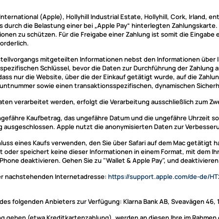
ternational (Apple), Hollyhill Industrial Estate, Hollyhill, Cork, Irland,
durch die Belastung einer bei „Apple Pay“ hinterlegten Zahlungskarte. A
ionen zu schützen. Für die Freigabe einer Zahlung ist somit die Eingabe 
orderlich.
llvorgangs mitgeteilten Informationen nebst den Informationen über Ih
spezifischen Schlüssel, bevor die Daten zur Durchführung der Zahlung an
dass nur die Website, über die der Einkauf getätigt wurde, auf die Zah
ountnummer sowie einen transaktionsspezifischen, dynamischen Sicher
 verarbeitet werden, erfolgt die Verarbeitung ausschließlich zum Zwec
ngefähre Kaufbetrag, das ungefähre Datum und die ungefähre Uhrzeit so
ig ausgeschlossen. Apple nutzt die anonymisierten Daten zur Verbesse
uss eines Kaufs verwenden, den Sie über Safari auf dem Mac getätigt 
 oder speichert keine dieser Informationen in einem Format, mit dem Ihr
Phone deaktivieren. Gehen Sie zu "Wallet & Apple Pay", und deaktivieren
der nachstehenden Internetadresse:
https://support.apple.com
/de-de
/HT
des folgenden Anbieters zur Verfügung: Klarna Bank AB, Sveavägen 46,
stung gehen (etwa Kreditkartenzahlung), werden an diesen Ihre im Rahme