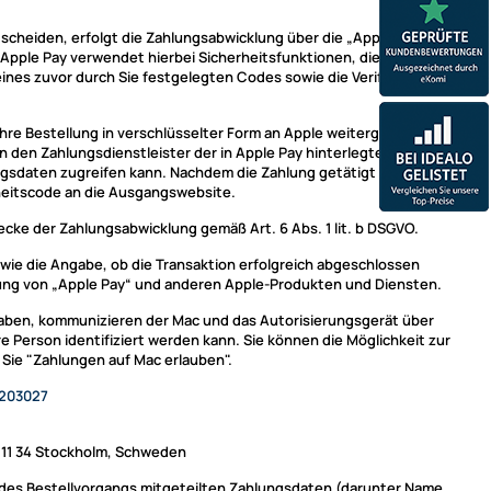
 entscheiden, erfolgt die Zahlungsabwicklung über die „Apple Pay“-
pple Pay verwendet hierbei Sicherheitsfunktionen, die in die
eines zuvor durch Sie festgelegten Codes sowie die Verifizierung
re Bestellung in verschlüsselter Form an Apple weitergegeben.
 den Zahlungsdienstleister der in Apple Pay hinterlegten
lungsdaten zugreifen kann. Nachdem die Zahlung getätigt wurde,
heitscode an die Ausgangswebsite.
ke der Zahlungsabwicklung gemäß Art. 6 Abs. 1 lit. b DSGVO.
wie die Angabe, ob die Transaktion erfolgreich abgeschlossen
rung von „Apple Pay“ und anderen Apple-Produkten und Diensten.
haben, kommunizieren der Mac und das Autorisierungsgerät über
e Person identifiziert werden kann. Sie können die Möglichkeit zur
 Sie "Zahlungen auf Mac erlauben".
203027
 111 34 Stockholm, Schweden
n des Bestellvorgangs mitgeteilten Zahlungsdaten (darunter Name,