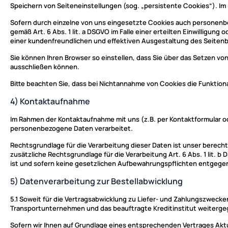
Speichern von Seiteneinstellungen (sog. „persistente Cookies“). Im
Sofern durch einzelne von uns eingesetzte Cookies auch personenbez
gemäß Art. 6 Abs. 1 lit. a DSGVO im Falle einer erteilten Einwilligun
einer kundenfreundlichen und effektiven Ausgestaltung des Seiten
Sie können Ihren Browser so einstellen, dass Sie über das Setzen v
ausschließen können.
Bitte beachten Sie, dass bei Nichtannahme von Cookies die Funktion
4) Kontaktaufnahme
Im Rahmen der Kontaktaufnahme mit uns (z.B. per Kontaktformular od
personenbezogene Daten verarbeitet.
Rechtsgrundlage für die Verarbeitung dieser Daten ist unser berechtig
zusätzliche Rechtsgrundlage für die Verarbeitung Art. 6 Abs. 1 lit.
ist und sofern keine gesetzlichen Aufbewahrungspflichten entgege
5) Datenverarbeitung zur Bestellabwicklung
5.1
Soweit für die Vertragsabwicklung zu Liefer- und Zahlungszwecke
Transportunternehmen und das beauftragte Kreditinstitut weiterg
Sofern wir Ihnen auf Grundlage eines entsprechenden Vertrages Aktua