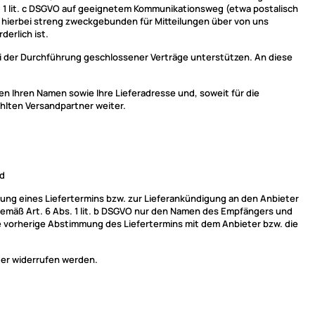
. 1 lit. c DSGVO auf geeignetem Kommunikationsweg (etwa postalisch
 hierbei streng zweckgebunden für Mitteilungen über von uns
derlich ist.
ei der Durchführung geschlossener Verträge unterstützen. An diese
 Ihren Namen sowie Ihre Lieferadresse und, soweit für die
ählten Versandpartner weiter.
nd
ung eines Liefertermins bzw. zur Lieferankündigung an den Anbieter
g gemäß Art. 6 Abs. 1 lit. b DSGVO nur den Namen des Empfängers und
eine vorherige Abstimmung des Liefertermins mit dem Anbieter bzw. die
ter widerrufen werden.