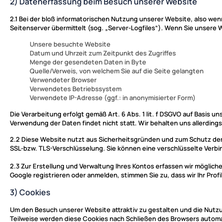
2) Datenerfassung beim Besuch unserer Website
2.1
Bei der bloß informatorischen Nutzung unserer Website, also wenn 
Seitenserver übermittelt (sog. „Server-Logfiles“). Wenn Sie unsere W
Unsere besuchte Website
Datum und Uhrzeit zum Zeitpunkt des Zugriffes
Menge der gesendeten Daten in Byte
Quelle/Verweis, von welchem Sie auf die Seite gelangten
Verwendeter Browser
Verwendetes Betriebssystem
Verwendete IP-Adresse (ggf.: in anonymisierter Form)
Die Verarbeitung erfolgt gemäß Art. 6 Abs. 1 lit. f DSGVO auf Basis 
Verwendung der Daten findet nicht statt. Wir behalten uns allerdings
2.2
Diese Website nutzt aus Sicherheitsgründen und zum Schutz der 
SSL-bzw. TLS-Verschlüsselung. Sie können eine verschlüsselte Verbin
2.3
Zur Erstellung und Verwaltung Ihres Kontos erfassen wir möglich
Google registrieren oder anmelden, stimmen Sie zu, dass wir Ihr Pro
3) Cookies
Um den Besuch unserer Website attraktiv zu gestalten und die Nutzu
Teilweise werden diese Cookies nach Schließen des Browsers automat