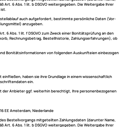
 Art. 6 Abs. 1 lit. b DSGVO weitergegeben. Die Weitergabe Ihrer
ist.
estellablauf auch aufgefordert, bestimmte persönliche Daten (Vor-
hlungsmittel) anzugeben.
t. 6 Abs. 1 lit. f DSGVO zum Zweck einer Bonitätsprüfung an den
korb, Rechnungsbetrag, Bestellhistorie, Zahlungserfahrungen), ob
- und Bonitätsinformationen von folgenden Auskunfteien einbezogen
einfließen, haben sie ihre Grundlage in einem wissenschaftlich
schriftendaten ein.
t der Anbieter ggf. weiterhin berechtigt, Ihre personenbezogenen
1016 EE Amsterdam, Niederlande
n des Bestellvorgangs mitgeteilten Zahlungsdaten (darunter Name,
 Art. 6 Abs. 1 lit. b DSGVO weitergegeben. Die Weitergabe Ihrer