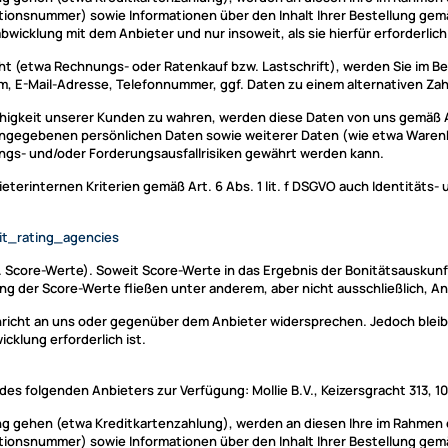
ionsnummer) sowie Informationen über den Inhalt Ihrer Bestellung gemäß
wicklung mit dem Anbieter und nur insoweit, als sie hierfür erforderlich 
geht (etwa Rechnungs- oder Ratenkauf bzw. Lastschrift), werden Sie im B
, E-Mail-Adresse, Telefonnummer, ggf. Daten zu einem alternativen Za
higkeit unserer Kunden zu wahren, werden diese Daten von uns gemäß Ar
n angegebenen persönlichen Daten sowie weiterer Daten (wie etwa Waren
ungs- und/oder Forderungsausfallrisiken gewährt werden kann.
erinternen Kriterien gemäß Art. 6 Abs. 1 lit. f DSGVO auch Identitäts
dit_rating_agencies
Score-Werte). Soweit Score-Werte in das Ergebnis der Bonitätsauskunft 
g der Score-Werte fließen unter anderem, aber nicht ausschließlich, An
chricht an uns oder gegenüber dem Anbieter widersprechen. Jedoch bleib
klung erforderlich ist.
es folgenden Anbieters zur Verfügung: Mollie B.V., Keizersgracht 313, 
stung gehen (etwa Kreditkartenzahlung), werden an diesen Ihre im Rahme
ionsnummer) sowie Informationen über den Inhalt Ihrer Bestellung gemäß